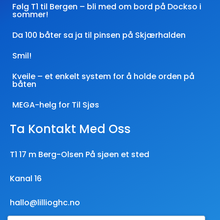
Følg T1 til Bergen – bli med om bord på Dockso i
sommer!
Da 100 båter sa ja til pinsen på Skjærhalden
Smil!
Kveile – et enkelt system for å holde orden på
båten
MEGA-helg for Til Sjøs
Ta Kontakt Med Oss
T1 17 m Berg-Olsen På sjøen et sted
Kanal 16
hallo@lillioghc.no