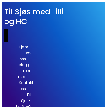
Til Sjøs med Lilli
og HC
Hjem
Om
oss
Blogg
Lær
mer
Kontakt
oss
Til
Sjøs-
treff på