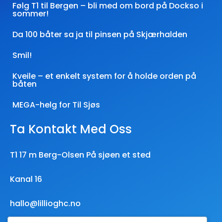
Følg T1 til Bergen – bli med om bord på Dockso i
sommer!
Da 100 båter sa ja til pinsen på Skjærhalden
Smil!
Kveile – et enkelt system for å holde orden på
båten
MEGA-helg for Til Sjøs
Ta Kontakt Med Oss
T1 17 m Berg-Olsen På sjøen et sted
Kanal 16
hallo@lillioghc.no