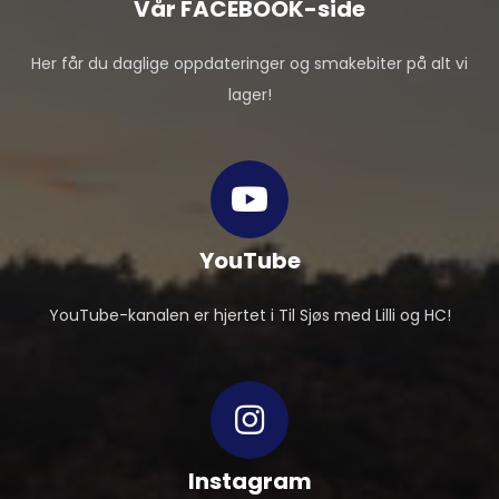
Vår FACEBOOK-side
Her får du daglige oppdateringer og smakebiter på alt vi
lager!
YouTube
YouTube-kanalen er hjertet i Til Sjøs med Lilli og HC!
Instagram