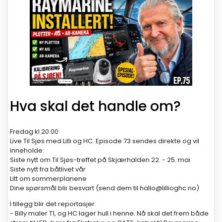
Hva skal det handle om?
Fredag kl 20:00
Live Til Sjøs med Lilli og HC. Episode 73 sendes direkte og vil
inneholde:
Siste nytt om Til Sjøs-treffet på Skjærhalden 22. - 25. mai
Siste nytt fra båtlivet vår
Litt om sommerplanene
Dine spørsmål blir besvart (send dem til hallo@lillioghc.no)
I tillegg blir det reportasjer:
- Billy maler T1, og HC lager hull i henne. Nå skal det frem både