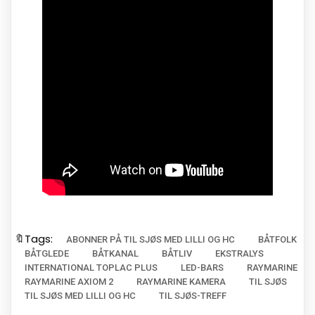
🔖Tags:
ABONNER PÅ TIL SJØS MED LILLI OG HC
BÅTFOLK
BÅTGLEDE
BÅTKANAL
BÅTLIV
EKSTRALYS
INTERNATIONAL TOPLAC PLUS
LED-BARS
RAYMARINE
RAYMARINE AXIOM 2
RAYMARINE KAMERA
TIL SJØS
TIL SJØS MED LILLI OG HC
TIL SJØS-TREFF