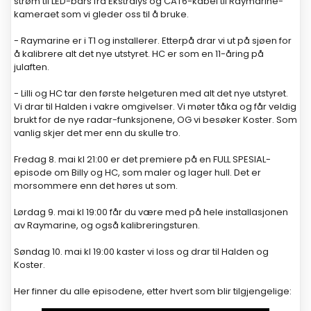
strøm til LED-bars fra Ekstralys og CAT6-kabel til Raymarine-
kameraet som vi gleder oss til å bruke.
- Raymarine er i T1 og installerer. Etterpå drar vi ut på sjøen for
å kalibrere alt det nye utstyret. HC er som en 11-åring på
julaften.
- Lilli og HC tar den første helgeturen med alt det nye utstyret.
Vi drar til Halden i vakre omgivelser. Vi møter tåka og får veldig
brukt for de nye radar-funksjonene, OG vi besøker Koster. Som
vanlig skjer det mer enn du skulle tro.
Fredag 8. mai kl 21:00 er det premiere på en FULL SPESIAL-
episode om Billy og HC, som maler og lager hull. Det er
morsommere enn det høres ut som.
Lørdag 9. mai kl 19:00 får du være med på hele installasjonen
av Raymarine, og også kalibreringsturen.
Søndag 10. mai kl 19:00 kaster vi loss og drar til Halden og
Koster.
Her finner du alle episodene, etter hvert som blir tilgjengelige: