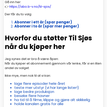
Gå inn her:
👉
https://abo.b-v.no/til-sjos/
Der får du to valg:
Abonner i ett år (spar penger)
Abonner i to år (spar mer penger)
Hvorfor du støtter Til Sjøs
når du kjøper her
Jeg synes det er bra å være åpen:
Når du kjøper et abonnement gjennom vår lenke, får vi en liten
andel av salget.
Ikke mye, men nok til at vi kan:
lage flere episoder hele året
teste mer utstyr (vi har lange lister!)
lage bedre produksjon
besøke flere havner
ha tid til å filme, klippe og gjøre alt skikkelig
holde kanalen gratis for alle