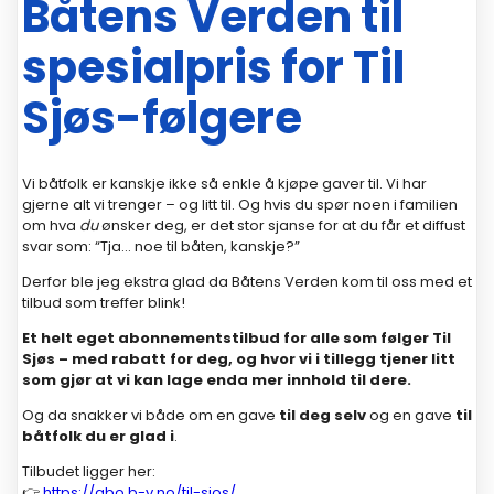
Båtens Verden til
spesialpris for Til
Sjøs-følgere
Vi båtfolk er kanskje ikke så enkle å kjøpe gaver til. Vi har
gjerne alt vi trenger – og litt til. Og hvis du spør noen i familien
om hva
du
ønsker deg, er det stor sjanse for at du får et diffust
svar som: “Tja… noe til båten, kanskje?”
Derfor ble jeg ekstra glad da Båtens Verden kom til oss med et
tilbud som treffer blink!
Et helt eget abonnementstilbud for alle som følger Til
Sjøs – med rabatt for deg, og hvor vi i tillegg tjener litt
som gjør at vi kan lage enda mer innhold til dere.
Og da snakker vi både om en gave
til deg selv
og en gave
til
båtfolk du er glad i
.
Tilbudet ligger her:
👉
https://abo.b-v.no/til-sjos/