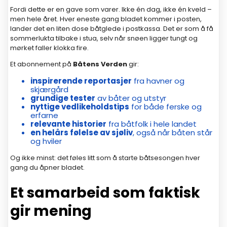
Fordi dette er en gave som varer. Ikke én dag, ikke én kveld –
men hele året. Hver eneste gang bladet kommer i posten,
lander det en liten dose båtglede i postkassa. Det er som å få
sommerlukta tilbake i stua, selv når snøen ligger tungt og
mørket faller klokka fire.
Et abonnement på
Båtens Verden
gir:
inspirerende reportasjer
fra havner og
skjærgård
grundige tester
av båter og utstyr
nyttige vedlikeholdstips
for både ferske og
erfarne
relevante historier
fra båtfolk i hele landet
en helårs følelse av sjøliv
, også når båten står
og hviler
Og ikke minst: det føles litt som å starte båtsesongen hver
gang du åpner bladet.
Et samarbeid som faktisk
gir mening