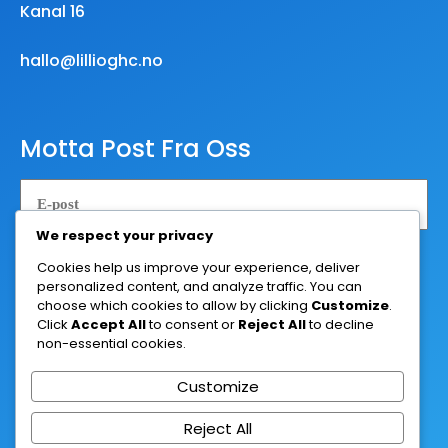
Kanal 16
hallo@lillioghc.no
Motta Post Fra Oss
We respect your privacy
Abonner
Cookies help us improve your experience, deliver
personalized content, and analyze traffic. You can
choose which cookies to allow by clicking
Customize
.
Click
Accept All
to consent or
Reject All
to decline
non-essential cookies.
Customize
© 2025 Til Sjøs med Lilli og HC
Reject All