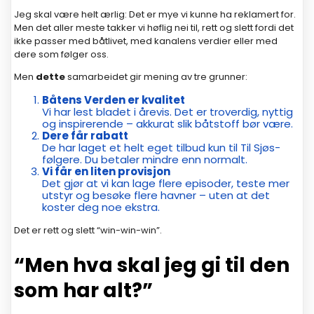
Jeg skal være helt ærlig: Det er mye vi kunne ha reklamert for.
Men det aller meste takker vi høflig nei til, rett og slett fordi det
ikke passer med båtlivet, med kanalens verdier eller med
dere som følger oss.
Men
dette
samarbeidet gir mening av tre grunner:
Båtens Verden er kvalitet
Vi har lest bladet i årevis. Det er troverdig, nyttig
og inspirerende – akkurat slik båtstoff bør være.
Dere får rabatt
De har laget et helt eget tilbud kun til Til Sjøs-
følgere. Du betaler mindre enn normalt.
Vi får en liten provisjon
Det gjør at vi kan lage flere episoder, teste mer
utstyr og besøke flere havner – uten at det
koster deg noe ekstra.
Det er rett og slett “win-win-win”.
“Men hva skal jeg gi til den
som har alt?”