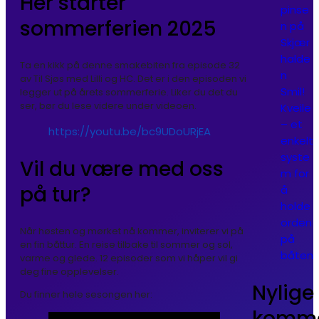
Her starter
pinse
sommerferien 2025
n på
Skjær
halde
Ta en kikk på denne smakebiten fra episode 32
n
av Til Sjøs med Lilli og HC. Det er i den episoden vi
Smil!
legger ut på årets sommerferie. Liker du det du
ser, bør du lese videre under videoen.
Kveile
– et
https://youtu.be/bc9UDoURjEA
enkelt
syste
Vil du være med oss
m for
på tur?
å
holde
orden
Når høsten og mørket nå kommer, inviterer vi på
på
en fin båttur. En reise tilbake til sommer og sol,
båten
varme og glede. 12 episoder som vi håper vil gi
deg fine opplevelser.
Nylige
Du finner hele sesongen her:
komme