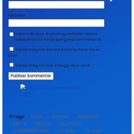
Nettsted
Lagre mitt navn, e-post og nettside i denne
nettleseren for neste gang jeg kommenterer.
Varsle meg om senere kommentarer via e-
post.
Varsle meg om nye innlegg via e-post.
🔖Tags:
BÅTER
BÅTFOLK
BÅTGLEDE
BÅTLIV
BÅTTUR
LILLI OG HC
SOMMERFERIE I BÅT
TIL SJØS
TIL SJØS