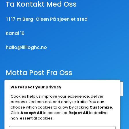
Ta Kontakt Med Oss
T1 17 m Berg-Olsen På sjøen et sted
Kanal 16
hallo@lillioghc.no
Motta Post Fra Oss
We respect your privacy
Cookies help us improve your experience, deliver
personalized content, and analyze traffic. You can
Abonner
choose which cookies to allow by clicking
Customize
.
Click
Accept All
to consent or
Reject All
to decline
non-essential cookies.