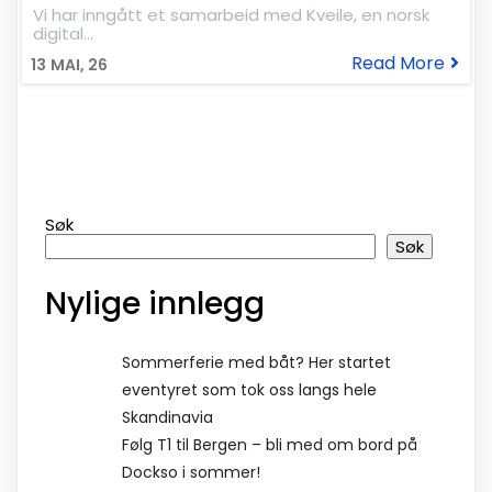
Vi har inngått et samarbeid med Kveile, en norsk
digital…
Read More
13
MAI, 26
Søk
Søk
Nylige innlegg
Sommerferie med båt? Her startet
eventyret som tok oss langs hele
Skandinavia
Følg T1 til Bergen – bli med om bord på
Dockso i sommer!