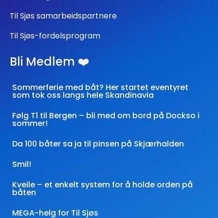
Til Sjøs samarbeidspartnere
Til Sjøs-fordelsprogram
Bli Medlem ❤️
Sommerferie med båt? Her startet eventyret
som tok oss langs hele Skandinavia
Følg T1 til Bergen – bli med om bord på Dockso i
sommer!
Da 100 båter sa ja til pinsen på Skjærhalden
Smil!
Kveile – et enkelt system for å holde orden på
båten
MEGA-helg for Til Sjøs