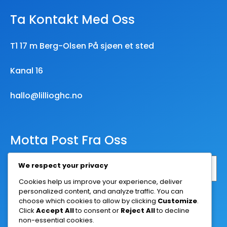
Ta Kontakt Med Oss
T1 17 m Berg-Olsen På sjøen et sted
Kanal 16
hallo@lillioghc.no
Motta Post Fra Oss
We respect your privacy
Cookies help us improve your experience, deliver
personalized content, and analyze traffic. You can
Abonner
choose which cookies to allow by clicking
Customize
.
Click
Accept All
to consent or
Reject All
to decline
non-essential cookies.